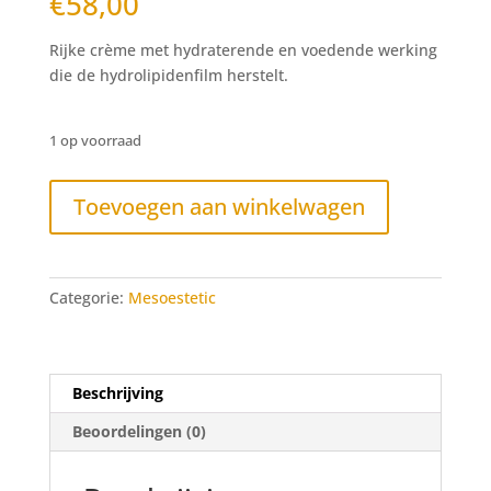
€
58,00
Rijke crème met hydraterende en voedende werking
die de hydrolipidenfilm herstelt.
1 op voorraad
Mesoestetic
Toevoegen aan winkelwagen
hydra-
vital
factor
k
Categorie:
Mesoestetic
50ml
aantal
Beschrijving
Beoordelingen (0)