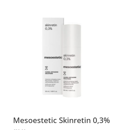
Mesoestetic Skinretin 0,3%