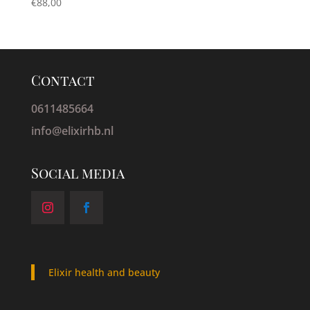
€
88,00
Contact
0611485664
info@elixirhb.nl
Social media
Elixir health and beauty