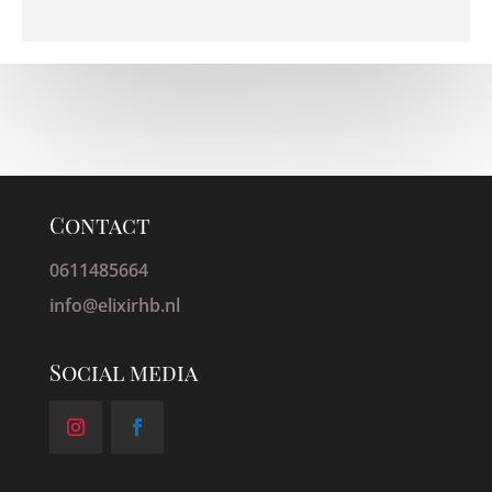
Contact
0611485664
info@elixirhb.nl
Social media