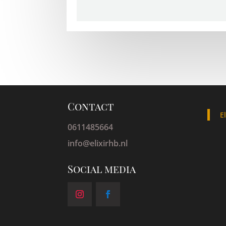
Contact
E
0611485664
info@elixirhb.nl
Social media