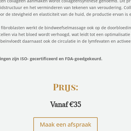
sten collageen aanmaken wordt collageensynthese genoemd. Dit pro
dstructuur en het verminderen van tekenen van veroudering. Coll
oor de stevigheid en elasticiteit van de huid, de productie ervan is
 fibroblasten werkt de bindweefselmassage ook op de doorbloedin
ellen via het bloed wordt verhoogd, wat leidt tot een optimalisat
beïnvloedt daarnaast ook de circulatie in de lymfevaten en active
ingen zijn ISO- gecertificeerd en FDA-goedgekeurd.
Prijs:
Vanaf €35
Maak een afspraak