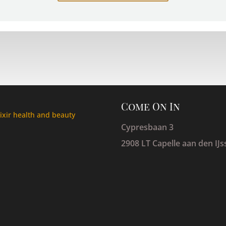
Come On In
lixir health and beauty
Cypresbaan 3
2908 LT Capelle aan den IJs