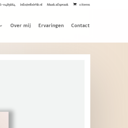
6-11485664
info@elixirhb.nl
Maak afspraak
0 items
Over mij
Ervaringen
Contact