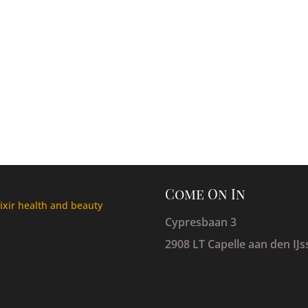
Come On In
lixir health and beauty
Cypresbaan 3
2908 LT Capelle aan den IJs