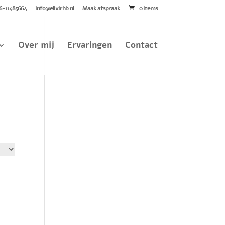
6-11485664
info@elixirhb.nl
Maak afspraak
0 items
Over mij
Ervaringen
Contact