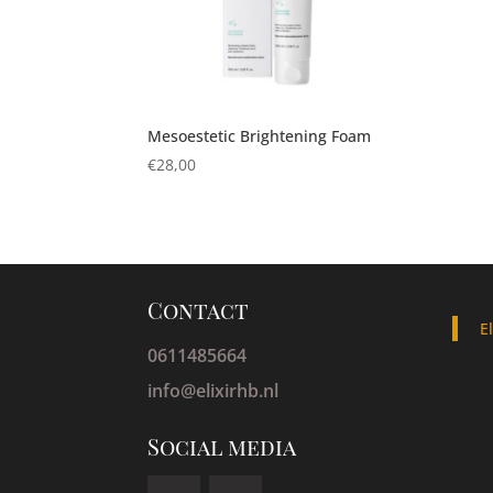
Mesoestetic Brightening Foam
€
28,00
Contact
E
0611485664
info@elixirhb.nl
Social media